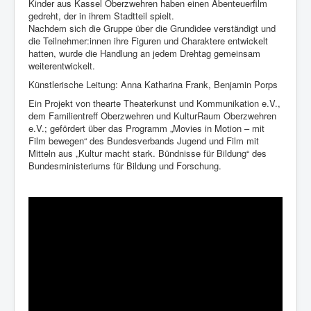
Kinder aus Kassel Oberzwehren haben einen Abenteuerfilm
gedreht, der in ihrem Stadtteil spielt.
Nachdem sich die Gruppe über die Grundidee verständigt und
die Teilnehmer:innen ihre Figuren und Charaktere entwickelt
hatten, wurde die Handlung an jedem Drehtag gemeinsam
weiterentwickelt.
Künstlerische Leitung: Anna Katharina Frank, Benjamin Porps
Ein Projekt von thearte Theaterkunst und Kommunikation e.V.,
dem Familientreff Oberzwehren und KulturRaum Oberzwehren
e.V.; gefördert über das Programm „Movies in Motion – mit
Film bewegen“ des Bundesverbands Jugend und Film mit
Mitteln aus „Kultur macht stark. Bündnisse für Bildung“ des
Bundesministeriums für Bildung und Forschung.