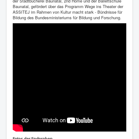
der Stadtbücherei Baunatal, 2nd Home und der Ballettschule
Baunatal, gefördert über das Programm Wege ins Theater der
ASSITEJ im Rahmen von Kultur macht stark - Bündnisse für
Bildung des Bundesministeriums für Bildung und Forschung.
Fotos der Endproben