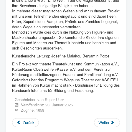
in eine andere Welt? Eine Welt in der die Magie Gesetz ist und
ihre Bewohner einzigartige Fähigkeiten haben...
In mehrere dieser magischen Welten sind wir in diesem Projekt
mit unseren Teilnehmenden eingetaucht und sind dabei Feen,
Elfen, Superhelden, Vampiren, Phönix und Zombies begegnet,
deren Wege sich ineinander verstrickten.
Methodisch wurde dies durch die Nutzung von Figuren- und
Maskentheater umgesetzt. So konnten die Kinder ihre eigenen
Figuren und Masken zur Thematik basteln und bespielen und
sich Geschichten ausdenken.
Künstlerische Leitung: Josefine Malakci, Benjamin Porps
Ein Projekt von thearte Theaterkunst und Kommunikation e.V.,
KulturRaum Oberzwehren-Kassel e.V. und dem Verein zur
Förderung stadtteilbezogener Frauen- und Familienbildung e.V.
Gefördert über das Programm Wege ins Theater der ASSITEJ
im Rahmen von Kultur macht stark - Bündnisse für Bildung des
Bundesministeriums für Bildung und Forschung.
Geschrieben von
Super User
Veröffentlicht: 23. Januar 2025
Zugriffe: 1658
Zurück
Weiter