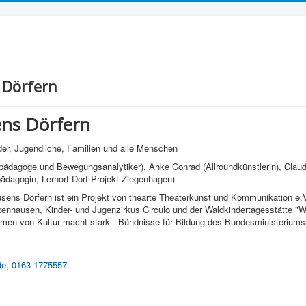
 Dörfern
ens Dörfern
er, Jugendliche, Familien und alle Menschen
ädagoge und Bewegungsanalytiker), Anke Conrad (Allroundkünstlerin), Claudi
ädagogin, Lernort Dorf-Projekt Ziegenhagen)
sens Dörfern ist ein Projekt von thearte Theaterkunst und Kommunikation e.V.
enhausen, Kinder- und Jugenzirkus Circulo und der Waldkindertagesstätte "W
en von Kultur macht stark - Bündnisse für Bildung des Bundesministeriums f
de
,
0163 1775557