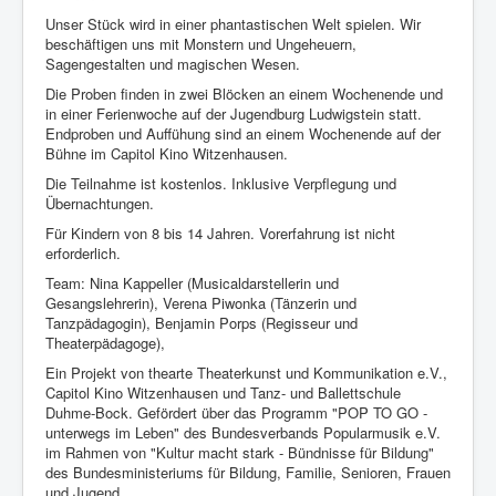
Unser Stück wird in einer phantastischen Welt spielen. Wir
beschäftigen uns mit Monstern und Ungeheuern,
Sagengestalten und magischen Wesen.
Die Proben finden in zwei Blöcken an einem Wochenende und
in einer Ferienwoche auf der Jugendburg Ludwigstein statt.
Endproben und Auffühung sind an einem Wochenende auf der
Bühne im Capitol Kino Witzenhausen.
Die Teilnahme ist kostenlos. Inklusive Verpflegung und
Übernachtungen.
Für Kindern von 8 bis 14 Jahren. Vorerfahrung ist nicht
erforderlich.
Team: Nina Kappeller (Musicaldarstellerin und
Gesangslehrerin), Verena Piwonka (Tänzerin und
Tanzpädagogin), Benjamin Porps (Regisseur und
Theaterpädagoge),
Ein Projekt von thearte Theaterkunst und Kommunikation e.V.,
Capitol Kino Witzenhausen und Tanz- und Ballettschule
Duhme-Bock. Gefördert über das Programm "POP TO GO -
unterwegs im Leben" des Bundesverbands Popularmusik e.V.
im Rahmen von "Kultur macht stark - Bündnisse für Bildung"
des Bundesministeriums für Bildung, Familie, Senioren, Frauen
und Jugend.